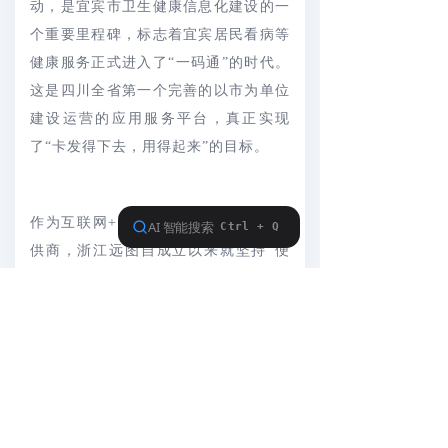
动，是宜宾市卫生健康信息化建设的一
个重要里程碑，标志着宜宾居民看病等
健康服务正式进入了“一码通”的时代。
这是四川全省第一个完善的以市为单位
建设运营的应用服务平台，真正实现
了“卡发得下去，用得起来”的目标。
作为互联网+医疗健康整体解决方案提
供商，浙江远图自成立以来就坚持“便
民、惠医、助政、兴业”的企业愿景，
致力于为患者提供就诊全流程服务，作
为宜宾市电子居民健康卡项目的建设
方，远图以应用促发行、以服务惠群
众，全面协助宜宾市卫健委、邮储银行
宜宾分行和各大医院推进电子健康卡支
撑公共卫生服务、医疗服务、分级诊