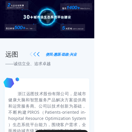
远图
便民·惠医·助政·兴业
——诚信立业、追求卓越
浙江远图技术股份有限公司，是城市
健康大脑和智慧服务产品解决方案提供商
和运营服务商。公司以技术创新为基础，
不断构建PIROS（Patients-oriented in-
hospital Resource Optimization System
）生态系统平台能力，围绕客户需求，全
面推动城市级卫健与医院的数智化升级，