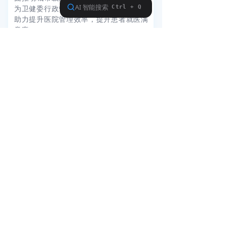
为卫健委行政管理提供数字化决策平台，
助力提升医院管理效率，提升患者就医满
意度。
远图作为工信部专精特新“小巨人”企
业，专注于技术创新，拥有先进的企业研
发中心、产教融合示范基地、与知名高校
建立了联合研究机构、与国内外物联网及
智慧产业企业建立了紧密的合作伙伴关
系。公司拥有多项发明专利及软件著作
权，通过CMMI5、ISO9001、ISO4001等
多种国内国际认证。
远图的营销和服务网络覆盖全国，设
立杭州总部、东部区域、南部区域、西部
区域、北部区域，五大区域，为客户提供
快速、优质的服务。公司产品和解决方案
覆盖全国千余家大中型医院及社区。
远图将秉承“便民、惠医、助政、兴
业”的企业愿景，践行“致力于医院就诊全流
程优化”的企业使命，以卓越品质与服务立